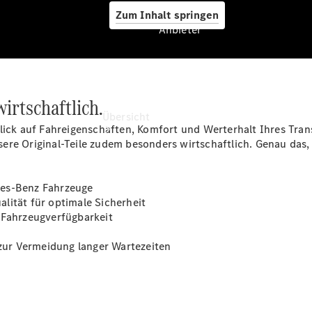
Zum Inhalt springen
Anbieter
Anbieter
wirtschaftlich.
Übersicht
lick auf Fahreigenschaften, Komfort und Werterhalt Ihres Trans
ere Original-Teile zudem besonders wirtschaftlich. Genau das,
des-Benz Fahrzeuge
lität für optimale Sicherheit
 Fahrzeugverfügbarkeit
Startseite
Ansprechpartner
 zur Vermeidung langer Wartezeiten
finden
Probefahrt
vereinbaren
Beratung