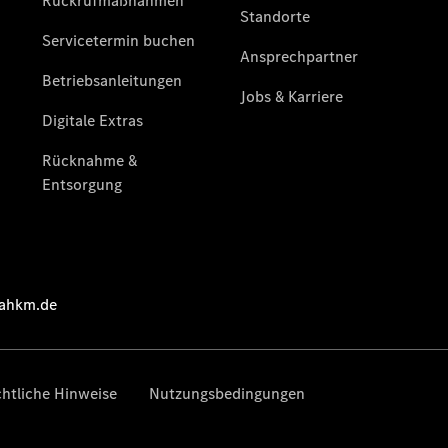
Übersicht
Gebrauchtwagensuche
Junge
Sterne
Digitale
Extras
Wartungsservice
-
Bedarfsgerechte
Wartung für
Ihren Mercedes-
Benz
Transporter.