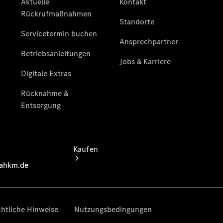
vereinbaren
Servicetermin
vereinbaren
Tel: +49
7473 9418 0
Kaufen