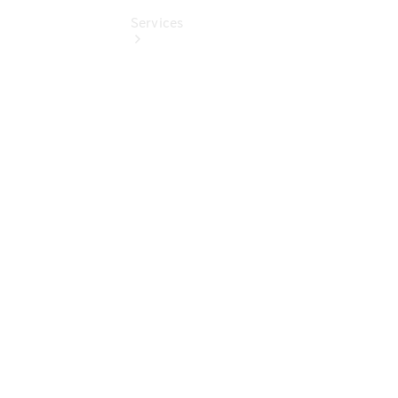
Services
Übersicht
Finanzdienste
Reifen &
Kompletträder
Reifen- und
Komplettradschutz