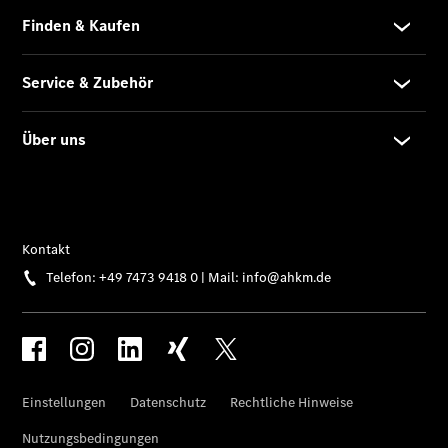
Übersicht
Gebrauchtwagensuche
Junge
Sterne
Digitale
Extras
Wartungsservice
-
Bedarfsgerechte
Wartung für
Ihren Mercedes-
Benz
Transporter.