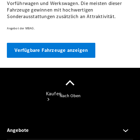
vereinbaren
Vorführwagen und Werkswagen. Die meisten dieser
Servicetermin
Fahrzeuge gewinnen mit hochwertigen
vereinbaren
Sonderausstattungen zusätzlich an Attraktivität.
Tel: +49
7473 9418 0
Angebot der MBAG.
Verfügbare Fahrzeuge anzeigen
Kaufen