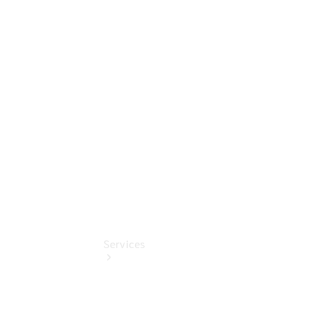
Junge
Sterne -
elektrisch
Hauptuntersuchung
- Rundum
entspannt zur
Plakette
Services