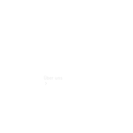
Digitale
Extras
Gebrauchtfahrzeugsuche
Über uns
Übersicht
Kontakt